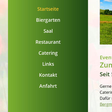
Startseite
Biergarten
Saal
Restaurant
Catering
Even
Zum
Links
Seit
Kontakt
Anfahrt
Gerne 
Cateri
Dafür 
Bergm